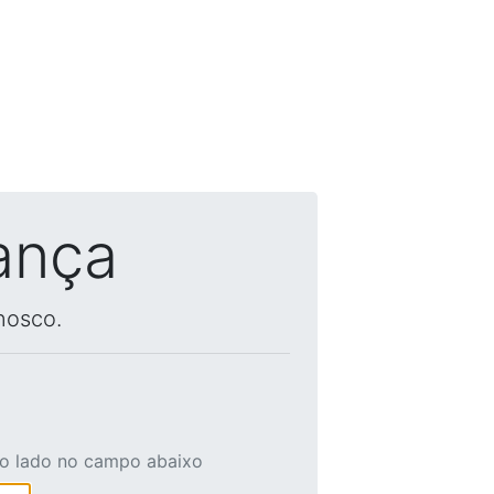
ança
nosco.
ao lado no campo abaixo