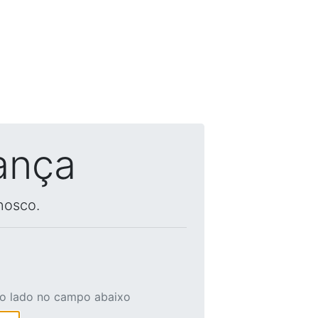
ança
nosco.
ao lado no campo abaixo