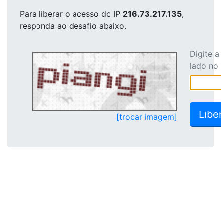
Para liberar o acesso
do IP
216.73.217.135
,
responda ao desafio abaixo.
Digite 
lado no
[trocar imagem]